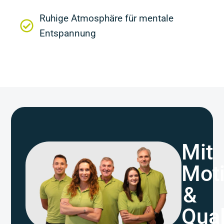
Ruhige Atmosphäre für mentale
Entspannung
Mit
Moti
&
Qual