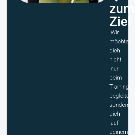
zum
Ziel
Wir
möchten
dich
nicht
nur
beim
Training
begleiten,
sondern
dich
auf
deinem