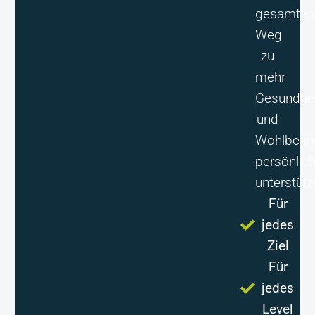
gesamten
Weg
zu
mehr
Gesundhei
und
Wohlbefi
persönlic
unterstütz
Für
jedes
Ziel
Für
jedes
Level