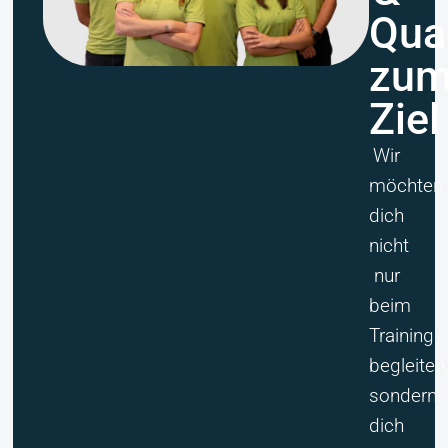
Qual
zu
Ziel
Wir
möchten
dich
nicht
nur
beim
Training
begleiten
sondern
dich