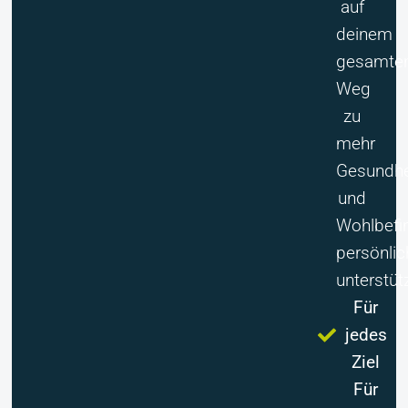
auf
deinem
gesamte
Weg
zu
mehr
Gesundhe
und
Wohlbefi
persönlic
unterstüt
Für
jedes
Ziel
Für