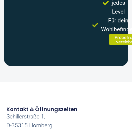
jedes
Level
Für dein
Wohlbefind
Probetra
vereinb
Kontakt & Öffnungszeiten
Schillerstraße 1,
D-35315 Homberg